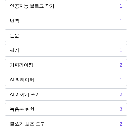
인공지능 블로그 작가
1
번역
1
논문
1
필기
1
카피라이팅
2
AI 리라이터
1
AI 이야기 쓰기
2
녹음본 변환
3
글쓰기 보조 도구
2