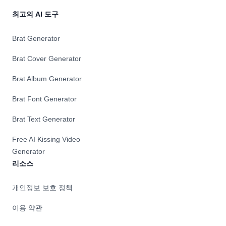
를
관
최고의 AI 도구
리
할
Brat Generator
수
있
Brat Cover Generator
도
록
Brat Album Generator
도
와
Brat Font Generator
주
는
Brat Text Generator
강
력
Free AI Kissing Video
한
Generator
AI
지
리소스
원
도
개인정보 보호 정책
우
미
이용 약관
입
니