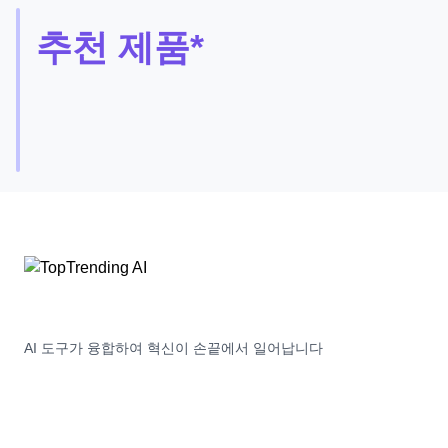
추천 제품*
Pine
파
인
은
Free
5
사
Trial
용
자
가
청
구
서
와
고
객
AI 도구가 융합하여 혁신이 손끝에서 일어납니다
서
비
스
문
제