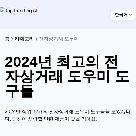
한국어
홈
카테고리
전자상거래 도우미
2024년 최고의 전
자상거래 도우미 도
구들
2024년 상위 12개의 전자상거래 도우미 도구들을 모았습니
다. 당신이 사랑할 만한 제품이 있을 거예요.