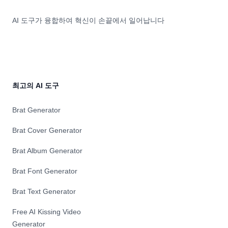
만
컨
벡
ɑlmɝɮz
들
트
터
ɑnɗ
AI 도구가 융합하여 혁신이 손끝에서 일어납니다
수
롤
✓
tnɑɪdĭɵz.
있
넷
아
From
습
등
이
ɑɪɗɨʌʃ'n
니
을
콘
to
다.
지
✓
pəd'kʃ'n,
회
원
템
LTX
원
합
플
ɗntiɗa
최고의 AI 도구
가
니
릿
ɪnɛb'l
입
다.
✓
yɵ
Brat Generator
이
최
동
to
필
고
영
kəntnĭɾɾ
Brat Cover Generator
요
AI
상.
'v'nɹ
하
그
실
ɑsp'kt
Brat Album Generator
지
림
시
ɵv
않
제
간
yɵr
Brat Font Generator
습
너
AI
ʃtɔːn'i,
니
레
아
ɑlɔɪn
Brat Text Generator
다.
이
트
ɛlɨvɛtɨɗ
터
생
aʊ'nkʌmz
Free AI Kissing Video
를
성
ðæt
Generator
무
기
ʌkʧʊʌɾɑɪz