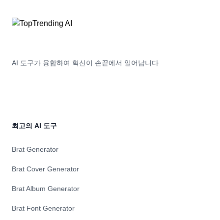
실
각
시
화
간
하
분
고
석,
신
요
경
AI 도구가 융합하여 혁신이 손끝에서 일어납니다
약,
과
녹
학
취,
으
재
로
생,
구
자
동
동
되
최고의 AI 도구
추
는
천
AI
Brat Generator
을
보
통
조
Brat Cover Generator
해
의
회
신
Brat Album Generator
의
속
웰
한
Brat Font Generator
빙
피