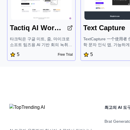
Tactiq AI Workflows
Text Capture
타크틱은 구글 미트, 줌, 마이크로
TextCapture 一个使用者
소프트 팀즈용 AI 기반 회의 녹취
학 문자 인식 앱, 가능하게
및 통찰 도구입니다. 실시간 화자별
착하고 복사 어떤 화면상 
5
5
Free Trial
거래 기록, 실행 가능한 AI 생성 회
심지어 에서 비선택 소스 
의 요약, 맞춤형 회의 후 워크플로
과 동영상. 설계된 macOS
를 제공하여 시간을 절약하고 협업
Sonoma 와 그 후, 지원
을 개선합니다. 타크틱의 안전한
언어 그리고 제공 맞춤 바
SOC-2 인증 플랫폼은 인기 있는 생
만들기 텍스트 포착 편리 
산성 도구와 통합되어 모든 규모의
사용자.
팀에게 가치 있는 자산이 됩니다.
최고의 AI 도
Brat Generat