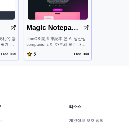
Magic Notepad by timeOS
 便利的 광
timeOS 魔法 筆記本 은 AI 생산성
 쉽게 포
companions 이 하루의 모든 내용
텍스트,
을 캡처하고 요약하며 관련 정보를
5
Free Trial
Free Trial
처럼 그림
모두 정리합니다. 자동 메모 작성,
 14
회의록 요약, 작업 항목 추적, 기존
하는 다중
도구와의 완벽한 통합 등 다양한 기
로가기,
능을 제공하여 추가 작업 없이도 더
모든 mac
욱 생산적이고 정보가 풍부해질 수
있습니다.
구
리소스
or
개인정보 보호 정책