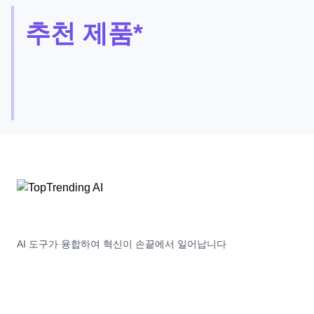
추천 제품*
Beacons
Beacons
는
Instagram
Free
5
+
Trial
Tiktok
크
리
에
이
터
를
위
한
AI 도구가 융합하여 혁신이 손끝에서 일어납니다
최
고
의
링
크,