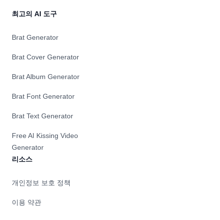
미
디
최고의 AI 도구
어
키
Brat Generator
트
빌
Brat Cover Generator
더,
온
Brat Album Generator
라
인
Brat Font Generator
스
토
Brat Text Generator
어,
이
Free AI Kissing Video
메
Generator
일
마
리소스
케
팅
개인정보 보호 정책
도
구
이용 약관
를
제