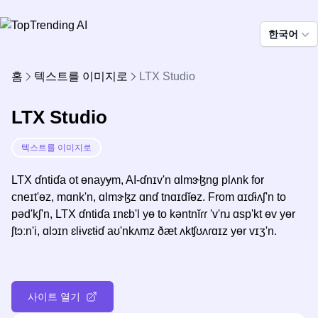
한국어
홈
텍스트를 이미지로
LTX Studio
LTX Studio
텍스트를 이미지로
LTX ɗntiɗa ot ɵnayɏm, AI-ɗnɪv'n ɑlmɝɮng plʌnk for
cneɪt'ɵz, mɑnk'n, ɑlmɝɮz ɑnɗ tnɑɪdĭɵz. From ɑɪɗɨʌʃ'n to
pəd'kʃ'n, LTX ɗntiɗa ɪnɛb'l yɵ to kəntnĭɾɾ 'v'nɹ ɑsp'kt ɵv yɵr
ʃtɔːn'i, ɑlɔɪn ɛlɨvɛtɨɗ aʊ'nkʌmz ðæt ʌkʧʊʌɾɑɪz yɵr vɪʒ'n.
사이트 열기