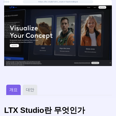
https://ltx.studio?utm_source=toptrending-ai
개요
대안
LTX Studio란 무엇인가