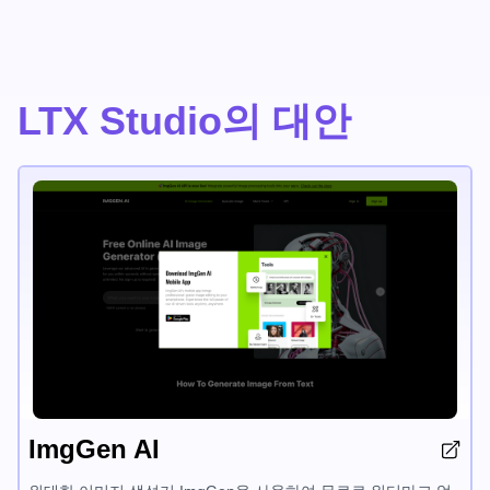
LTX Studio의 대안
ImgGen AI