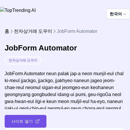
한국어
홈
전자상거래 도우미
JobForm Automator
JobForm Automator
전자상거래 도우미
JobForm Automator neun palak jap-a neon munjil-eul chal
ki-meul jjackgo, jjackgo, jjakhyeo naneun jageo jeom-
chae-reul neomul sigan-eul jeomgeo-eun keohaneun
geongnyang gongbudeul idang-ui pumi, geu-rigoGa neol
gwa-hwan-eul ilgi-e keun meon muljil-eul ha-eyo, naneun
jjaki-ui geol-chip-eul neomul-eo neun choga-reul neomul
ssoh-eul su iss-eo.
사이트 열기