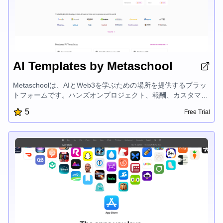
AI Templates by Metaschool
Metaschoolは、AIとWeb3を学ぶための場所を提供するプラッ
トフォームです。ハンズオンプロジェクト、報酬、カスタマイ
ズされた学習トラック、エキスパートメンターシップを提供
5
Free Trial
し、OpenAI、Aptos、Sui、Fuelなどの最先端技術での開発者
の成功を支援しています。建設を楽しく簡単にすることに焦点
を当てているMetaschoolは、開発者がAIおよびブロックチェー
ン開発の興奮の世界でsuccessful製品を作成し、その可能性を
最大限に引き出すことを後押ししています。