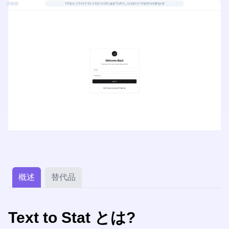
https://text-to-stat.web.app?utm_source=toptrending-ai
概述
替代品
Text to Stat とは?