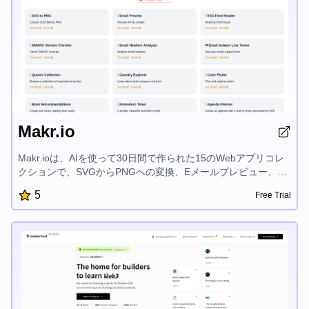
Makr.io
Makr.ioは、AIを使って30日間で作られた15のWebアプリコレ
クションで、SVGからPNGへの変換、Eメールプレビュー、
RSSフィードリーダー、DMARCドメインチェッカー、Eメール
5
Free Trial
ヘッダーアナライザー、Eメールサブジェクトラインテスタ
ー、インスピレーショナルクォーツ、国探検、カラーピッカ
ー、書籍推奨、Pomodoro計時器、アジェンダプランナー、HN
拡張、GitHubリポジトリエクスプローラー、イベントのカウン
トダウンなど、様々なツールを提供し、デジタルワークフロー
を効率化するよう設計されています。