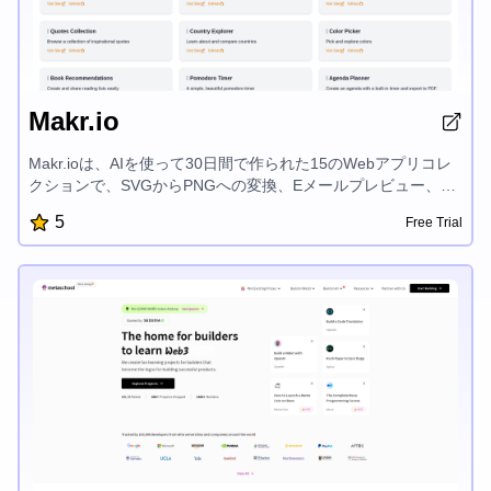
Makr.io
Makr.ioは、AIを使って30日間で作られた15のWebアプリコレ
クションで、SVGからPNGへの変換、Eメールプレビュー、
RSSフィードリーダー、DMARCドメインチェッカー、Eメール
5
Free Trial
ヘッダーアナライザー、Eメールサブジェクトラインテスタ
ー、インスピレーショナルクォーツ、国探検、カラーピッカ
ー、書籍推奨、Pomodoro計時器、アジェンダプランナー、HN
拡張、GitHubリポジトリエクスプローラー、イベントのカウン
トダウンなど、様々なツールを提供し、デジタルワークフロー
を効率化するよう設計されています。