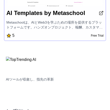
AI Templates by Metaschool
Metaschoolは、AIとWeb3を学ぶための場所を提供するプラッ
トフォームです。ハンズオンプロジェクト、報酬、カスタマイ
ズされた学習トラック、エキスパートメンターシップを提供
5
Free Trial
し、OpenAI、Aptos、Sui、Fuelなどの最先端技術での開発者
の成功を支援しています。建設を楽しく簡単にすることに焦点
を当てているMetaschoolは、開発者がAIおよびブロックチェー
ン開発の興奮の世界でsuccessful製品を作成し、その可能性を
最大限に引き出すことを後押ししています。
AIツールが収斂し、指先の革新