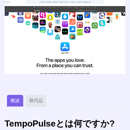
https://apps.apple.com?utm_source=toptrending-ai
概述
替代品
TempoPulseとは何ですか?