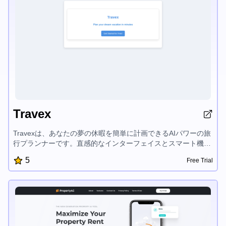
Travex
Travexは、あなたの夢の休暇を簡単に計画できるAIパワーの旅
行プランナーです。直感的なインターフェイスとスマート機能
により、カスタマイズ旅行計画を素早く作成し、トップ目的地
5
Free Trial
を探索し、旅行のヒントにアクセスできます。Travexは休暇の
計画プロセスを簡素化し、旅行を楽しむことに集中できるよう
にします。