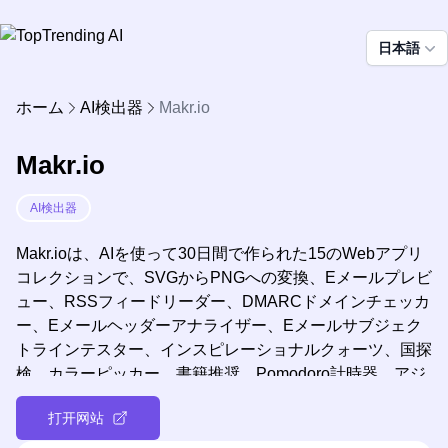
日本語
ホーム
AI検出器
Makr.io
Makr.io
AI検出器
Makr.ioは、AIを使って30日間で作られた15のWebアプリ
コレクションで、SVGからPNGへの変換、Eメールプレビ
ュー、RSSフィードリーダー、DMARCドメインチェッカ
ー、Eメールヘッダーアナライザー、Eメールサブジェク
トラインテスター、インスピレーショナルクォーツ、国探
検、カラーピッカー、書籍推奨、Pomodoro計時器、アジ
ェンダプランナー、HN拡張、GitHubリポジトリエクスプ
打开网站
ローラー、イベントのカウントダウンなど、様々なツール
を提供し、デジタルワークフローを効率化するよう設計さ