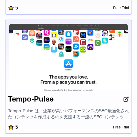
ズされた学習トラック、エキスパートメンターシップを提供
5
Free Trial
し、OpenAI、Aptos、Sui、Fuelなどの最先端技術での開発者
の成功を支援しています。建設を楽しく簡単にすることに焦点
を当てているMetaschoolは、開発者がAIおよびブロックチェー
ン開発の興奮の世界でsuccessful製品を作成し、その可能性を
最大限に引き出すことを後押ししています。
Tempo-Pulse
Tempo-Pulse は、企業が高いパフォーマンスのSEO最適化され
たコンテンツを作成するのを支援する一流のSEOコンテンツ制
作ツールです。直感的なインターフェイスと強力な機能によ
5
Free Trial
り、ユーザーは魅力的な概要、説明、記事を簡単に生成できま
す。そしてそれらは検索エンジンでランク付けされ、オーディ