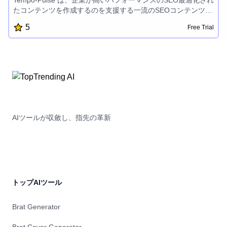
Tempo-Pulse は、企業が高いパフォーマンスのSEO最適化され
たコンテンツを作成するのを支援する一流のSEOコンテンツ制
作ツールです。直感的なインターフェイスと強力な機能によ
5
Free Trial
り、ユーザーは魅力的な概要、説明、記事を簡単に生成できま
す。そしてそれらは検索エンジンでランク付けされ、オーディ
エンスを魅了します。
AIツールが収斂し、指先の革新
トップAIツール
Brat Generator