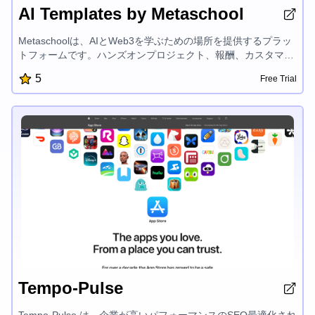
AI Templates by Metaschool
Metaschoolは、AIとWeb3を学ぶための場所を提供するプラッ
トフォームです。ハンズオンプロジェクト、報酬、カスタマイ
ズされた学習トラック、エキスパートメンターシップを提供
5
Free Trial
し、OpenAI、Aptos、Sui、Fuelなどの最先端技術での開発者
の成功を支援しています。建設を楽しく簡単にすることに焦点
を当てているMetaschoolは、開発者がAIおよびブロックチェー
ン開発の興奮の世界でsuccessful製品を作成し、その可能性を
最大限に引き出すことを後押ししています。
Tempo-Pulse