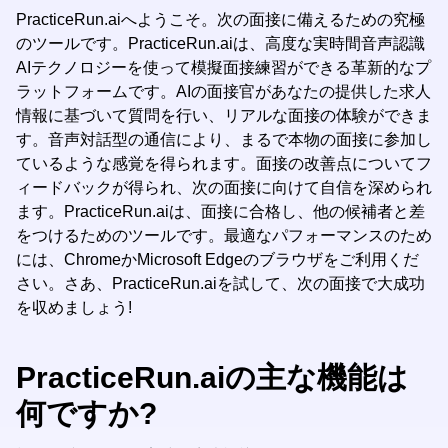
PracticeRun.aiへようこそ。次の面接に備えるための究極
のツールです。PracticeRun.aiは、高度な実時間音声認識
AIテクノロジーを使って模擬面接練習ができる革新的なプ
ラットフォームです。AIの面接官があなたの提供した求人
情報に基づいて質問を行い、リアルな面接の体験ができま
す。音声対話型の通信により、まるで本物の面接に参加し
ているような感覚を得られます。面接の改善点についてフ
ィードバックが得られ、次の面接に向けて自信を深められ
ます。PracticeRun.aiは、面接に合格し、他の候補者と差
をつけるためのツールです。最適なパフォーマンスのため
には、ChromeかMicrosoft Edgeのブラウザをご利用くだ
さい。さあ、PracticeRun.aiを試して、次の面接で大成功
を収めましょう!
PracticeRun.aiの主な機能は
何ですか?