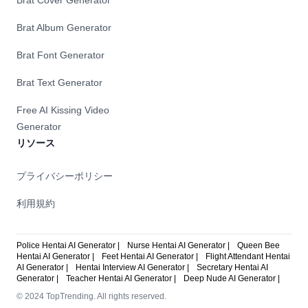
Brat Cover Generator
Brat Album Generator
Brat Font Generator
Brat Text Generator
Free AI Kissing Video
Generator
リソース
プライバシーポリシー
利用規約
Police Hentai AI Generator |
Nurse Hentai AI Generator |
Queen Bee
Hentai AI Generator |
Feet Hentai AI Generator |
Flight Attendant Hentai
AI Generator |
Hentai Interview AI Generator |
Secretary Hentai AI
Generator |
Teacher Hentai AI Generator |
Deep Nude AI Generator |
© 2024 TopTrending. All rights reserved.