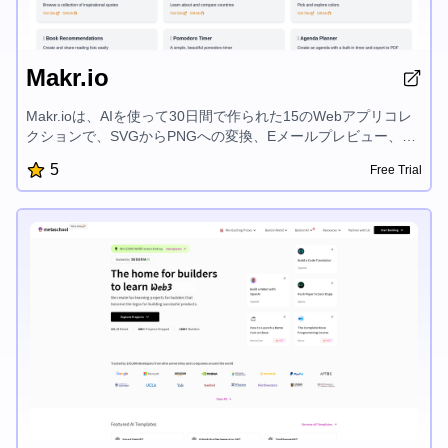
Makr.io
Makr.ioは、AIを使って30日間で作られた15のWebアプリコレ
クションで、SVGからPNGへの変換、Eメールプレビュー、
RSSフィードリーダー、DMARCドメインチェッカー、Eメール
5
Free Trial
ヘッダーアナライザー、Eメールサブジェクトラインテスタ
ー、インスピレーショナルクォーツ、国探検、カラーピッカ
ー、書籍推奨、Pomodoro計時器、アジェンダプランナー、HN
拡張、GitHubリポジトリエクスプローラー、イベントのカウン
トダウンなど、様々なツールを提供し、デジタルワークフロー
を効率化するよう設計されています。