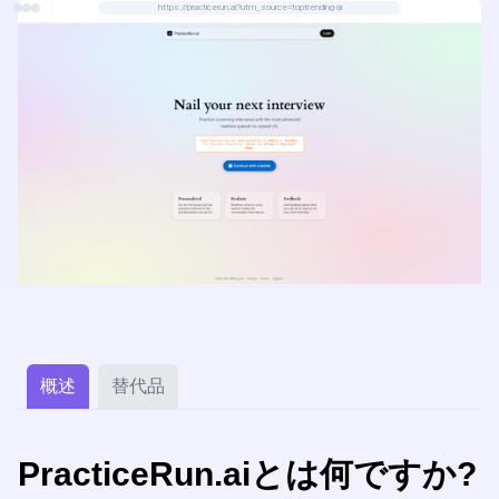
https://practicerun.ai?utm_source=toptrending-ai
概述
替代品
PracticeRun.aiとは何ですか?