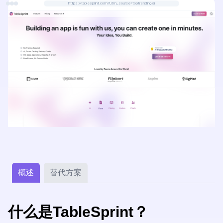
https://tablesprint.com?utm_source=toptrending-ai
概述
替代方案
什么是TableSprint？