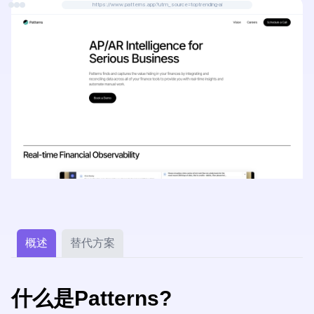
https://www.patterns.app?utm_source=toptrending-ai
概述
替代方案
什么是Patterns?