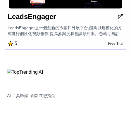
LeadsEngager
LeadsEngager是一個創新的冷客戶外展平台,能夠以規模化的方
式進行個性化視頻創作,提高參與度和會議預約率。憑藉可自訂的
視頻範本、品牌著陸頁和實時分析等功能,LeadsEngager幫助企
5
Free Trial
業和專業人士簡化他們的潛在客戶開發工作,節省時間並獲得更多
優質線索。
AI 工具匯聚, 創新在您指尖