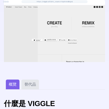
https://viggle.ai?utm_source=toptrending-ai
概覽
替代品
什麼是 VIGGLE