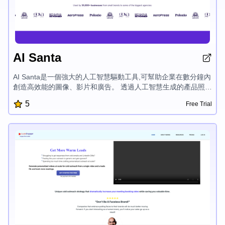
AI Santa
AI Santa是一個強大的人工智慧驅動工具,可幫助企業在數分鐘內
創造高效能的圖像、影片和廣告。 透過人工智慧生成的產品照
片、背景移除和影片模板等功能,AI Santa簡化了內容創作過程,
5
Free Trial
並為每個平台提供優化的資產,這對於現代行銷人員和電子商務企
業來說是必不可少的。