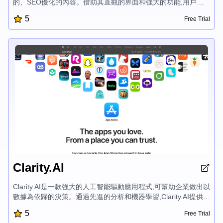
的、SEO優化的內容。借助其直觀的界面和強大的功能,用戶可
輕鬆生成表現出色、能在搜索引擎上排名靠前,又能吸引觀眾的概
5
Free Trial
述、描述和文章。
Clarity.AI
Clarity.AI是一款強大的人工智能驅動應用程式,可幫助企業做出以
數據為依歸的決策。通過先進的分析和機器學習,Clarity.AI提供了
對市場趨勢、客戶行為和營運效率的全面洞察。其直觀的儀表板
5
Free Trial
提供可定制的報告和視覺化,讓用戶能夠發掘隱藏的機會並做出明