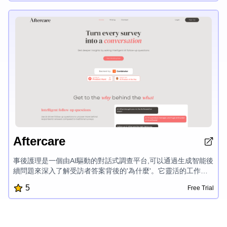
智的戰略選擇。Clarity.AI無縫集成各種數據源,提供了組織績效的
全面視圖。其用戶友好的界面和強大的安全性能,使其成為企業在
利用數據分析力量時的受信任解決方案。
Aftercare
事後護理是一個由AI驅動的對話式調查平台,可以通過生成智能後
續問題來深入了解受訪者答案背後的'為什麼'。它靈活的工作流
程建設者、AI反饋分類和連接主題問題與後續問題的視圖,使用戶
5
Free Trial
能夠完全控制和理解調查數據,無需手動分類。