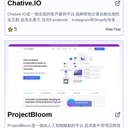
Chative.IO
Chative.IO是一個全面的客戶參與平台,能夠幫助企業自動化個性
化互動,提高生產力,並在Facebook、Instagram和Shopify等多個
渠道推動銷售。Chative通過自動化代理、全渠道收件箱和社交
5
Free Trial
信息CRM等AI驅動功能,幫助增強客戶體驗,提高轉化率,並高效地
擴展業務。
ProjectBloom
ProjectBloom是一個由人工智能驅動的平台,提供集中管理品牌資