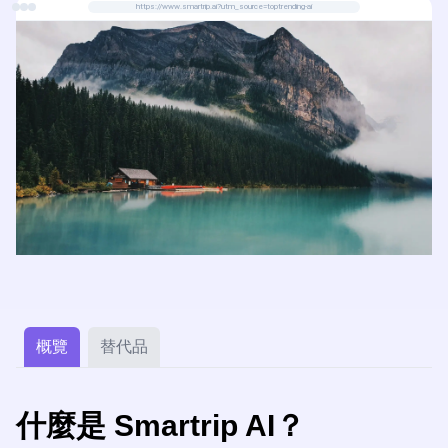
https://www.smartrip.ai?utm_source=toptrending-ai
概覽
替代品
什麼是 Smartrip AI？