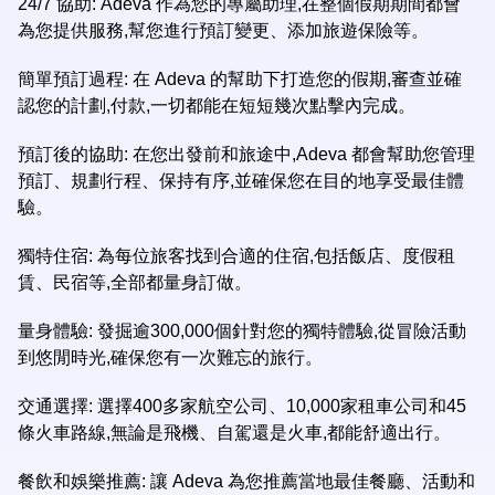
24/7 協助: Adeva 作為您的專屬助理,在整個假期期間都會
為您提供服務,幫您進行預訂變更、添加旅遊保險等。
簡單預訂過程: 在 Adeva 的幫助下打造您的假期,審查並確
認您的計劃,付款,一切都能在短短幾次點擊內完成。
預訂後的協助: 在您出發前和旅途中,Adeva 都會幫助您管理
預訂、規劃行程、保持有序,並確保您在目的地享受最佳體
驗。
獨特住宿: 為每位旅客找到合適的住宿,包括飯店、度假租
賃、民宿等,全部都量身訂做。
量身體驗: 發掘逾300,000個針對您的獨特體驗,從冒險活動
到悠閒時光,確保您有一次難忘的旅行。
交通選擇: 選擇400多家航空公司、10,000家租車公司和45
條火車路線,無論是飛機、自駕還是火車,都能舒適出行。
餐飲和娛樂推薦: 讓 Adeva 為您推薦當地最佳餐廳、活動和