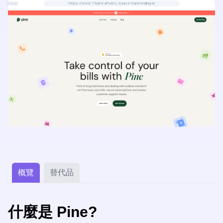
https://www.19pine.ai?utm_source=toptrending-ai
概覽
替代品
什麼是 Pine?