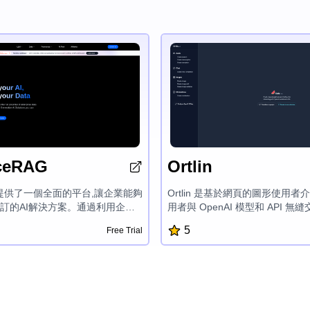
ceRAG
Ortlin
t.AI提供了一個全面的平台,讓企業能夠
Ortlin 是基於網頁的圖形使用者
訂的AI解決方案。通過利用企業
用者與 OpenAI 模型和 API 無
力,Rabbitt.AI開發了可靠的生成
音創作、轉錄、翻譯、聊天完成
5
Free Trial
方案,讓企業擁有自己的AI和數據。
作、編輯和變體,以及使用可配置的 
了特定行業的諮詢服務、互動式
API 金鑰進行調節功能。
及AI輔助的質量檢查,幫助客戶定
、設計和構建數據、開發模型並
它們。