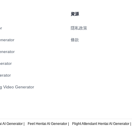
資源
or
隱私政策
enerator
條款
enerator
erator
erator
ng Video Generator
 AI Generator |
Feet Hentai AI Generator |
Flight Attendant Hentai AI Generator |