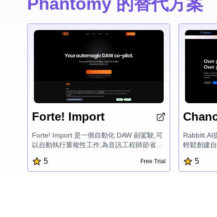
Phantomy 的替代方案
Forte! Import
Chan
Forte! Import 是一個自動化 DAW 副駕駛,可
Rabbit
以自動執行重複性工作,為音訊工程師節省數
輕鬆創建自
小時的工作時間。它支援 Pro Tools 和即將
數據的全部潛
5
5
Free Trial
支援 Logic Pro,提供智能檔案重新命名、上
式AI解決
色、單聲道到立體聲偵測,以及使用 AI 技術
該平台提供
自動識別樂器的功能,可以簡化專案設置,讓用
數據標註以
戶能更快進入創作過程。
義業務問題
有效地評估