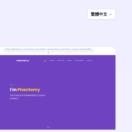
繁體中文
http://phantomy.s3-website.eu-central-1.amazonaws.com?utm_source=toptrending-
ai