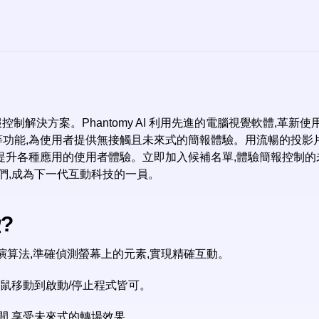
報控制解決方案。Phantomy AI 利用先進的電腦視覺軟體,
導覽等功能,為使用者提供無接觸且未來式的簡報體驗。用流暢的投
提升各種應用的使用者體驗。立即加入候補名單,體驗簡報控制的未來。如
們,成為下一代互動科技的一員。
?
偵測演算法,準確偵測螢幕上的元素,實現精確互動。
滑鼠移動到啟動/停止程式皆可。
間,享受未來式的轉場效果。