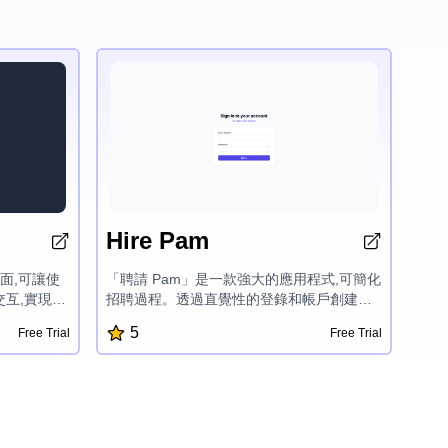
Hire Pam
介面,可讓使
「聘請 Pam」是一款強大的應用程式,可簡化
縫交互,實現語
招聘過程。透過直覺性的登錄和帳戶創建功
、圖像創
能,使用者可輕鬆管理求職申請並與潛在雇主
5
Free Trial
Free Trial
OpenAI
建立聯繫。該應用程式的流暢介面和用戶友
好設計,使其成為求職者尋求最大就業機會的
必備工具。