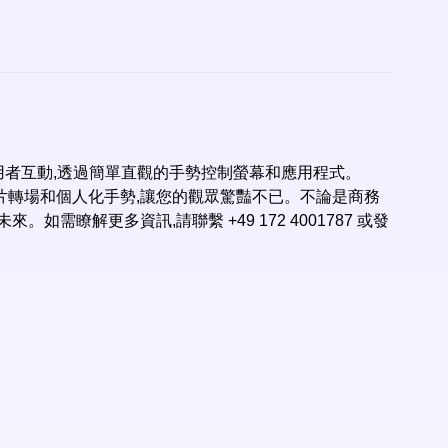
革新使用者互動,透過簡單直觀的手勢控制螢幕和應用程式。
影片轉場和個人化手勢,讓您的觀眾驚豔不已。不論是商務
需瞭解更多資訊,請聯繫 +49 172 4001787 或發