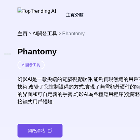
主頁
分類
主頁
AI開發工具
Phantomy
Phantomy
AI開發工具
幻影AI是一款尖端的電腦視覺軟件,能夠實現無縫的用
技術,改變了您控制設備的方式,實現了無需額外硬件的
的界面和可自定義的手勢,幻影AI為各種應用程序(從商
接觸式用戶體驗。
開啟網站