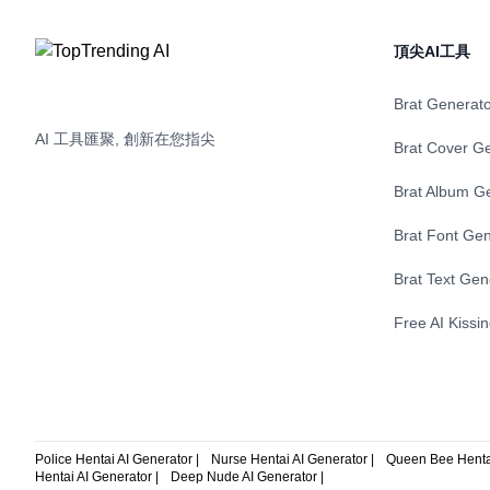
頂尖AI工具
Brat Generat
AI 工具匯聚, 創新在您指尖
Brat Cover G
Brat Album G
Brat Font Gen
Brat Text Gen
Free AI Kissi
Police Hentai AI Generator |
Nurse Hentai AI Generator |
Queen Bee Hentai
Hentai AI Generator |
Deep Nude AI Generator |