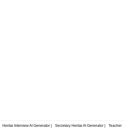
Hentai Interview AI Generator |
Secretary Hentai AI Generator |
Teacher