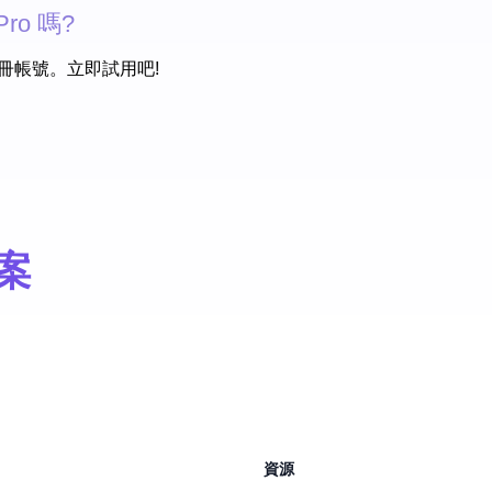
ro 嗎?
需註冊帳號。立即試用吧!
方案
資源