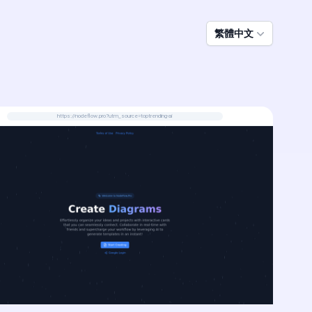
繁體中文
https://nodeflow.pro?utm_source=toptrending-ai