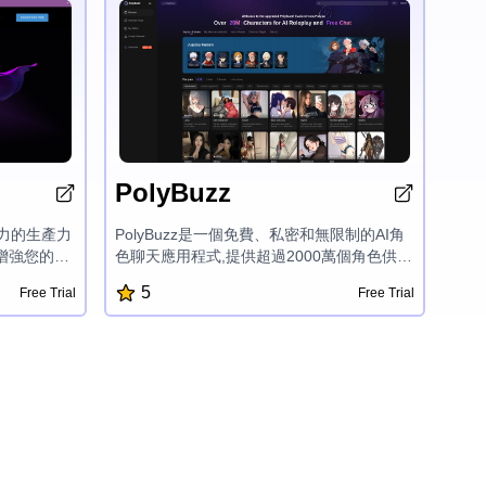
PolyBuzz
動力的生產力
PolyBuzz是一個免費、私密和無限制的AI角
增強您的工
色聊天應用程式,提供超過2000萬個角色供沉
可定制人工智
浸式角色扮演和個性化對話。用戶可以創建
5
Free Trial
Free Trial
領域提供個性化
自己的AI角色,探索無限的可能性,並享受一個
成更多工
安全和保密的聊天體驗,無需使用NSFW過濾
的數據管理
器,為AI驅動的互動提供獨特而引人入勝的平
革新了您利用人
台。
方式。