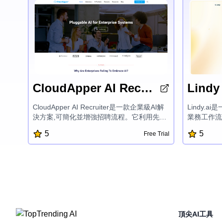
CloudApper AI Recruiter
Lindy
CloudApper AI Recruiter是一款企業級AI解
Lindy.
決方案,可簡化並增強招聘流程。它利用先進
業務工作流
的語言模型來自動化任務,簡化候選人篩選,並
管理和會議
5
5
Free Trial
提供個性化建議,幫助企業更快地找到合適的
縫集成,L
人才,同時確保數據隱私和與現有HR系統的無
業務成長的
縫集成。
頂尖AI工具