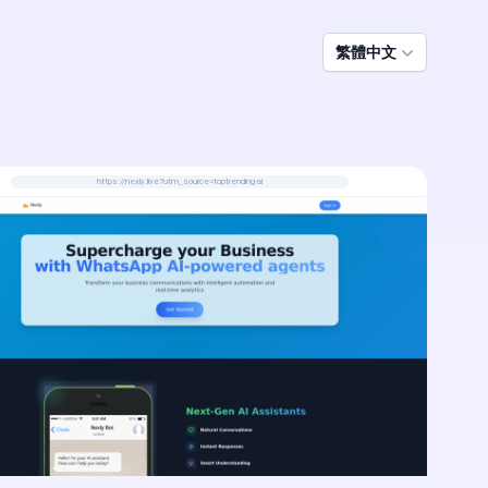
繁體中文
https://nexly.live?utm_source=toptrending-ai