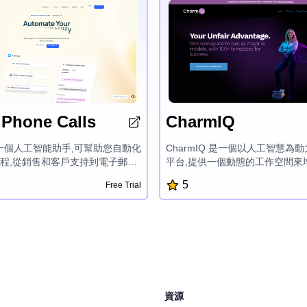
 Phone Calls
CharmIQ
ai是一個人工智能助手,可幫助您自動化
CharmIQ 是一個以人工智慧為
程,從銷售和客戶支持到電子郵件
平台,提供一個動態的工作空間來
安排。通過預先構建的模板和無
作流程。 通過名為'Charms'的
5
Free Trial
indy使您輕鬆創建節省時間並推動您
慧助手,CharmIQ 可以在各種
人工智能代理。
和情境感知的解決方案,幫助您完
作。 憑藉無縫的文件整合、安全
和實時的團隊協作,CharmIQ 
工智慧提高生產力和實現目標的
資源