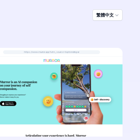
繁體中文
https://www.murror.app?utm_source=toptrending-ai