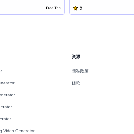
的界面和強大的功能,用戶可輕鬆
過先進的分析和機器學習,Clarity
5
Free Trial
色、能在搜索引擎上排名靠前,又
市場趨勢、客戶行為和營運效率
的概述、描述和文章。
察。其直觀的儀表板提供可定制
覺化,讓用戶能夠發掘隱藏的機會
的戰略選擇。Clarity.AI無縫集
提供了組織績效的全面視圖。其
界面和強大的安全性能,使其成為
數據分析力量時的受信任解決方
資源
or
隱私政策
enerator
條款
enerator
erator
erator
ng Video Generator