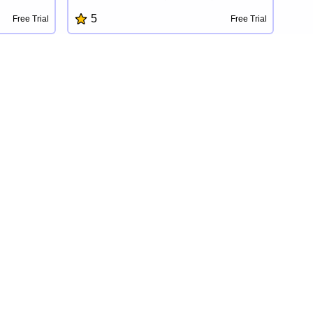
.AI提供了對
者答案背後的'為什麼'。它靈活的工作流程建
5
Free Trial
Free Trial
的全面洞
設者、AI反饋分類和連接主題問題與後續問
的報告和視
題的視圖,使用戶能夠完全控制和理解調查數
並做出明智
據,無需手動分類。
成各種數據源,
用戶友好的
企業在利用
案。