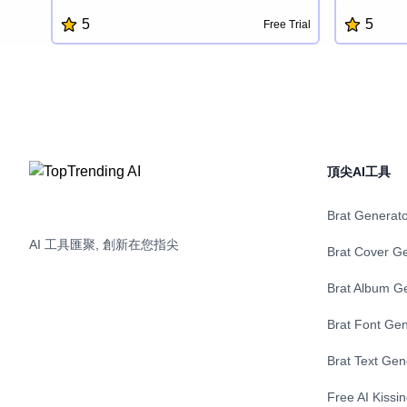
簡單易用的界面和智能功能,您可以快速創建
借助其直觀
5
5
Free Trial
個性化行程,發現熱門目的地,並獲取旅行小貼
生成表現出
士,充分利用您的行程。Travex簡化了度假規
能吸引觀眾
劃過程,讓您可以專注於享受旅程。
頂尖AI工具
Brat Generat
AI 工具匯聚, 創新在您指尖
Brat Cover G
Brat Album G
Brat Font Gen
Brat Text Gen
Free AI Kissi