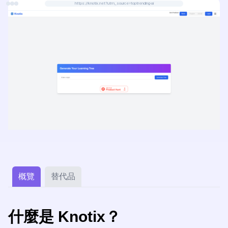
https://knotix.net?utm_source=toptrending-ai
概覽
替代品
什麼是 Knotix？