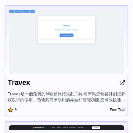
Travex
Travex是一個免費的AI驅動旅行規劃工具,可幫助您輕鬆計劃您夢
寐以求的假期。憑藉其簡單易用的界面和智能功能,您可以快速創
建個性化行程,發現熱門目的地,並獲取旅行小貼士,充分利用您的
5
Free Trial
行程。Travex簡化了度假規劃過程,讓您可以專注於享受旅程。