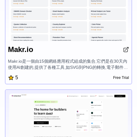
Makr.io
Makr.io是一個由15個網絡應用程式組成的集合,它們是在30天內
使用AI創建的,提供了各種工具,如SVG到PNG的轉換,電子郵件預
覽,RSS feed閱讀器,DMARC域名檢查器,電子郵件標題分析器,電
5
Free Trial
子郵件主題行測試器,鼓舞人心的引語,國家探索器,顏色選擇器,圖
書推薦,番茄鐘計時器,議程規劃器,HN增強,GitHub儲存庫探索器,
以及活動倒計時,這些工具都旨在簡化您的數字工作流程。