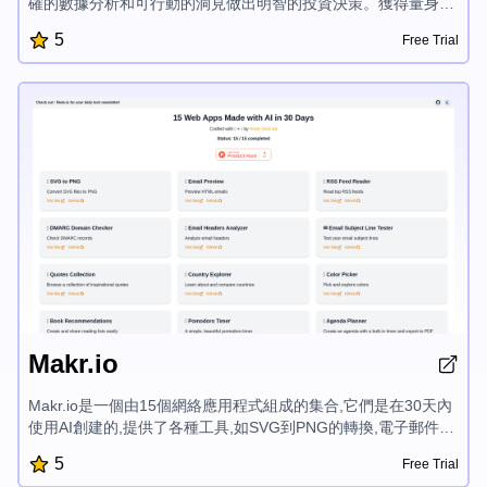
確的數據分析和可行動的洞見做出明智的投資決策。獲得量身定
制的建議,以提升房產價值、評估盈利能力,並增加你的回報。解
5
Free Trial
鎖AI驅動的房地產洞見,在房地產市場獲得更大的成功。
Makr.io
Makr.io是一個由15個網絡應用程式組成的集合,它們是在30天內
使用AI創建的,提供了各種工具,如SVG到PNG的轉換,電子郵件預
覽,RSS feed閱讀器,DMARC域名檢查器,電子郵件標題分析器,電
5
Free Trial
子郵件主題行測試器,鼓舞人心的引語,國家探索器,顏色選擇器,圖