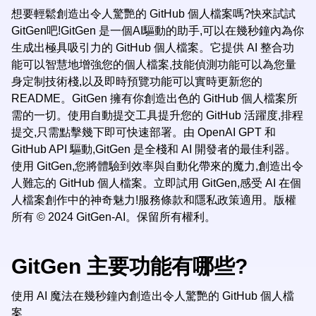
想要輕鬆創造出令人驚艷的 GitHub 個人檔案嗎?快來試試
GitGen吧!GitGen 是一個AI驅動的助手,可以在幾秒鐘內為你
生成出極具吸引力的 GitHub 個人檔案。它提供 AI 整合功
能可以智慧地增強您的個人檔案,技能偵測功能可以為您量
身定制技術棧,以及即時預覽功能可以實時更新您的
README。GitGen 擁有你創造出色的 GitHub 個人檔案所
需的一切。使用自動提交工具提升您的 GitHub 活躍度,排程
提交,只需點擊幾下即可快速部署。由 OpenAI GPT 和
GitHub API 驅動,GitGen 是全棧和 AI 開發者的最佳利器。
使用 GitGen,您將體驗到效率與自動化帶來的魔力,創造出令
人難忘的 GitHub 個人檔案。立即試用 GitGen,感受 AI 在個
人檔案創作中的神奇魅力!服務條款和隱私政策適用。版權
所有 © 2024 GitGen-AI。保留所有權利。
GitGen 主要功能有哪些?
使用 AI 魔法在幾秒鐘內創造出令人驚艷的 GitHub 個人檔
案