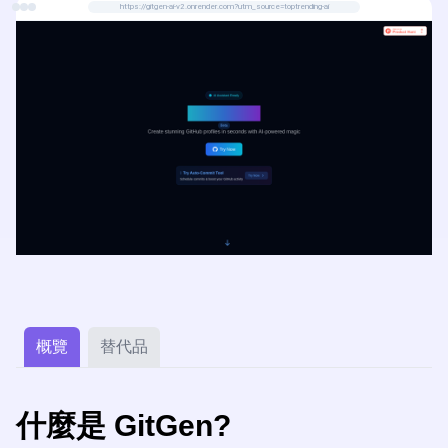
https://gitgen-ai-v2.onrender.com?utm_source=toptrending-ai
概覽
替代品
什麼是 GitGen?