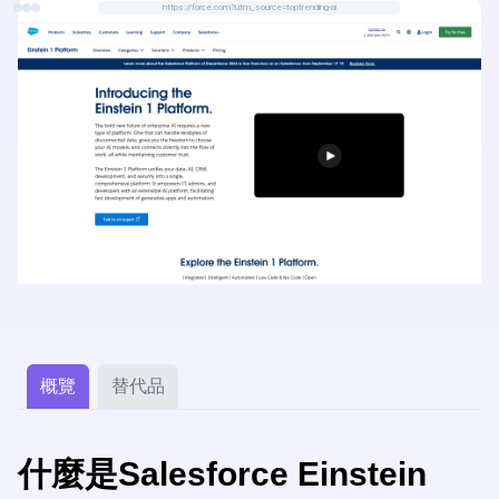
https://force.com?utm_source=toptrending-ai
概覽
替代品
什麼是Salesforce Einstein