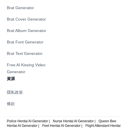
Brat Generator
Brat Cover Generator
Brat Album Generator
Brat Font Generator
Brat Text Generator
Free AI Kissing Video
Generator
資源
隱私政策
條款
Police Hentai AI Generator |
Nurse Hentai AI Generator |
Queen Bee
Hentai AI Generator |
Feet Hentai AI Generator |
Flight Attendant Hentai