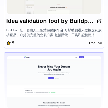
Idea validation tool by Buildpad
Buildpad是一個由人工智慧驅動的平台,可幫助創辦人從概念到成
功產品。它提供完整的套裝方案,包括階段、工具和記憶體,引導
您完成產品開發過程。智能人工智慧遵循經過驗證的流程,因應您
5
Free Trial
的技能水平,協助您驗證點子、開發產品並成功推出。Buildpad安
全、私密且易於使用,讓您能夠引入現有項目並在整個開發過程中
獲得協助。