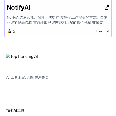
NotifyAI
NotifyAI透過智能、個性化的監控,改變了工作搜尋的方式。自動
化您的搜尋過程,實時獲取與您技能相匹配的職位訊息,並搶先應
聘新的機會。這款AI驅動的工具可以追蹤公司的職業網頁,排除過
5
Free Trial
時的職位,為您在求職過程中提供競爭優勢。
AI 工具匯聚, 創新在您指尖
頂尖AI工具