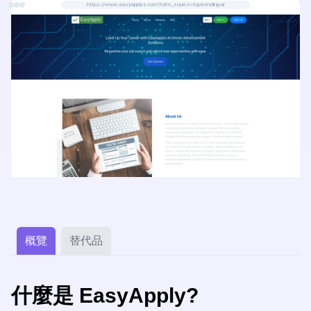
https://www.easyapplys.com?utm_source=toptrending-ai
概覽
替代品
什麼是 EasyApply?