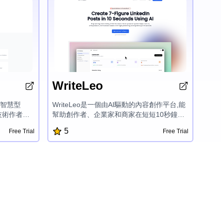
WriteLeo
動的智慧型
WriteLeo是一個由AI驅動的內容創作平台,能
、技術作者和
幫助創作者、企業家和商家在短短10秒鐘內
列強大的功
創造出高表現的LinkedIn貼文。它的功能包
5
Free Trial
Free Trial
元數據編輯
括AI撰寫、智能排程發布、績效追蹤,以及一
歷史和AI
鍵發佈,是個人品牌建立和在該平台增加受眾
業文檔創作
的遊戲規則改變者。