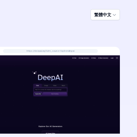
繁體中文
https://deepai.org?utm_source=toptrending-ai