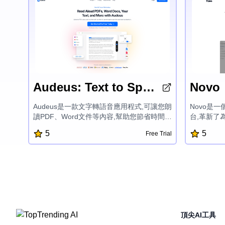
Audeus: Text to Speech Reader
Novo
Audeus是一款文字轉語音應用程式,可讓您朗
Novo是
讀PDF、Word文件等內容,幫助您節省時間、
台,革新了
提高工作效率,並增進理解和記憶。Audeus擁
尋引擎優化
5
5
Free Trial
有逼真的語音,可流暢地標示文本,並能自訂播
的操作介面
放速度,為您帶來全新的閱讀體驗,提升專注力
內容創意,
和工作效率。
內容的能力
光度。從部
文件和常見
法提供了可
的品牌語言
量。
頂尖AI工具