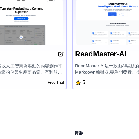
ReadMaster-AI
一個以人工智慧為驅動的內容創作平
ReadMaster AI是一款由AI驅
為您的企業生產高品質、有利於搜
Markdown編輯器,專為開發者
的內容的流程。憑藉其簡單明瞭
文檔專家而設計。它提供了一系
5
Free Trial
,Novo提供了各式各樣量身定制的
能,包括自動目錄、智能格式化、
流暢的即時編輯功能,以及即時生成
器、代碼執行、代碼片段庫、版本
,解決了寫作障礙,提升您的網路曝
驅動的建議和分析等,使其成為專
落格文章、社交媒體貼文,到用戶
的終極工具。
問題解答,Novo的人工智慧優先方
負擔且以客戶為中心的內容,以您
與您的目標受眾對話,帶動自然流
資源