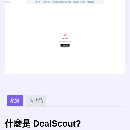
https://chatbot.mindpal.space?utm_source=toptrending-ai
概覽
替代品
什麼是 DealScout?