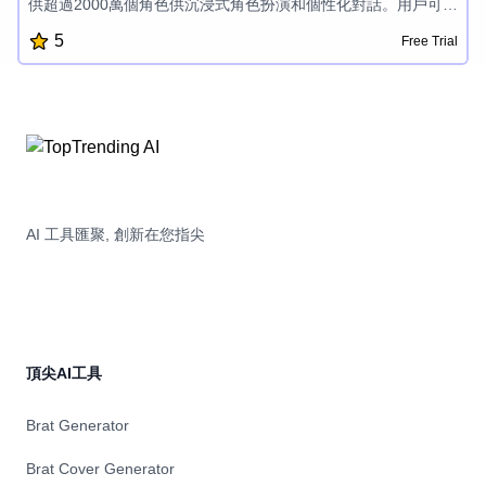
供超過2000萬個角色供沉浸式角色扮演和個性化對話。用戶可以
創建自己的AI角色,探索無限的可能性,並享受一個安全和保密的
5
Free Trial
聊天體驗,無需使用NSFW過濾器,為AI驅動的互動提供獨特而引
人入勝的平台。
AI 工具匯聚, 創新在您指尖
頂尖AI工具
Brat Generator
Brat Cover Generator