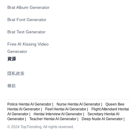
Brat Album Generator
Brat Font Generator
Brat Text Generator
Free AI Kissing Video
Generator
資源
隱私政策
條款
Police Hentai AI Generator |
Nurse Hentai AI Generator |
Queen Bee
Hentai AI Generator |
Feet Hentai AI Generator |
Flight Attendant Hentai
AI Generator |
Hentai Interview AI Generator |
Secretary Hentai AI
Generator |
Teacher Hentai AI Generator |
Deep Nude AI Generator |
© 2024 TopTrending. All rights reserved.