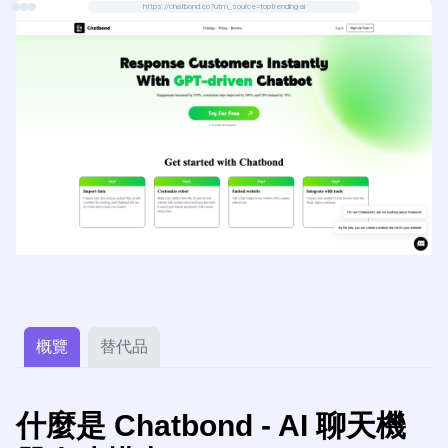
https://chatbond.co?utm_source=toptrending-ai
概覽
替代品
什麼是 Chatbond - AI 聊天機