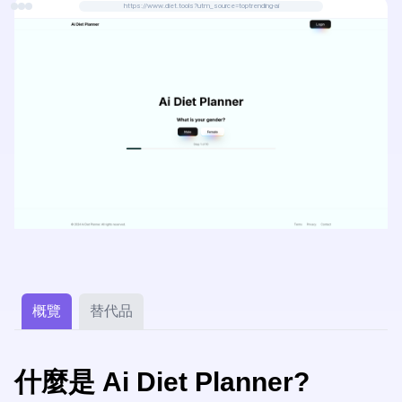
https://www.diet.tools?utm_source=toptrending-ai
概覽
替代品
什麼是 Ai Diet Planner?