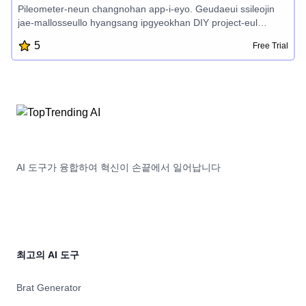
Pileometer-neun changnohan app-i-eyo. Geudaeui ssileojin
jae-mallosseullo hyangsang ipgyeokhan DIY project-eul
mandeuleo naeyo. Geudaeui yeongmangseong-eul jeokeyeo
5
Free Trial
ganeunge geudaeui datteo-e ittneun gangjeokhan brickgwa
nareul bakkumhi dala-naseuta. Hwak-silhan ieopdamgi-ui
tutelial-gwa yongjaenghan jeongmaljang-ul tonghae,
Pileometer-eun geudaeui masokhan ganeungseong-eul
huimang-haeyo. Geudaeui an-eui dijaineolja-reul baeusigo,
geudaeui ssileojin jaechijeong-e saeng-saeng-han saeng-
myeongeul juseyo.
AI 도구가 융합하여 혁신이 손끝에서 일어납니다
최고의 AI 도구
Brat Generator