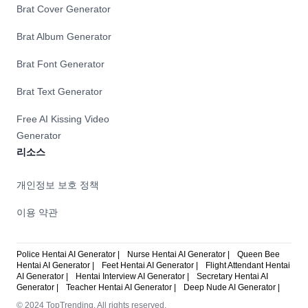
Brat Cover Generator
Brat Album Generator
Brat Font Generator
Brat Text Generator
Free AI Kissing Video
Generator
리소스
개인정보 보호 정책
이용 약관
Police Hentai AI Generator |
Nurse Hentai AI Generator |
Queen Bee
Hentai AI Generator |
Feet Hentai AI Generator |
Flight Attendant Hentai
AI Generator |
Hentai Interview AI Generator |
Secretary Hentai AI
Generator |
Teacher Hentai AI Generator |
Deep Nude AI Generator |
© 2024 TopTrending. All rights reserved.