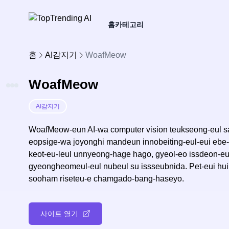
홈
카테고리
홈
AI감지기
WoafMeow
WoafMeow
AI감지기
WoafMeow-eun AI-wa computer vision teukseong-eul sa
eopsige-wa joyonghi mandeun innobeiting-eul-eui ebe-
keot-eu-leul unnyeong-hage hago, gyeol-eo issdeon-e
gyeongheomeul-eul nubeul su issseubnida. Pet-eui hui
sooham riseteu-e chamgado-bang-haseyo.
사이트 열기