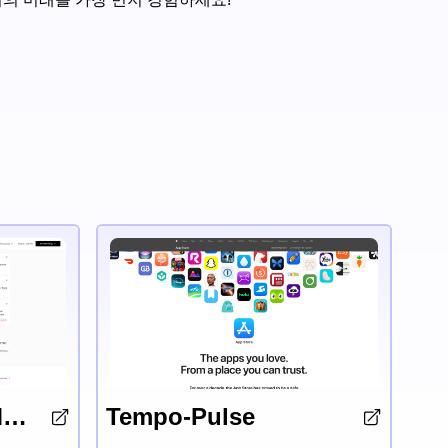
AI Templates by Metaschool
Tempo-Pulse