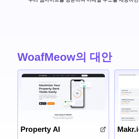
WoafMeow의 대안
Property AI
Makr.