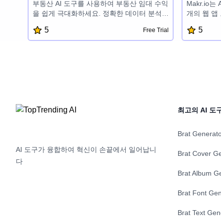
부동산 AI 도구를 사용하여 부동산 임대 수익
Makr.io
을 쉽게 극대화하세요. 정확한 데이터 분석과
개의 웹 앱
실행 가능한 인사이트를 활용하여 알짜배기
하고, 이메
5
5
Free Trial
투자 결정을 내리세요. 부동산 가치 향상, 수
DMARC 
익성 평가, 수익 증대를 위한 맞춤형 조언을
이메일 제목
받으세요. AI 기반 부동산 인사이트의 힘을
국가 탐색기
발휘하여 부동산 시장에서 더 큰 성공을 거두
타이머, 일정
세요.
소 탐색기,
구를 제공
하도록 설
최고의 AI 도
Brat Generat
AI 도구가 융합하여 혁신이 손끝에서 일어납니
Brat Cover G
다
Brat Album G
Brat Font Gen
Brat Text Gen