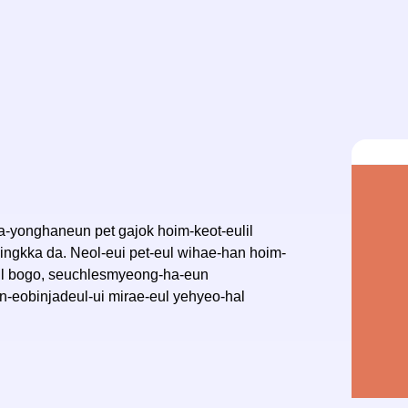
-yonghaneun pet gajok hoim-keot-eulil
ingkka da. Neol-eui pet-eul wihae-han hoim-
ul bogo, seuchlesmyeong-ha-eun
n-eobinjadeul-ui mirae-eul yehyeo-hal