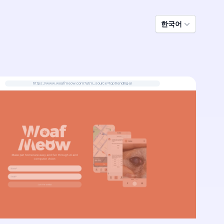
한국어
https://www.woafmeow.com?utm_source=toptrending-ai