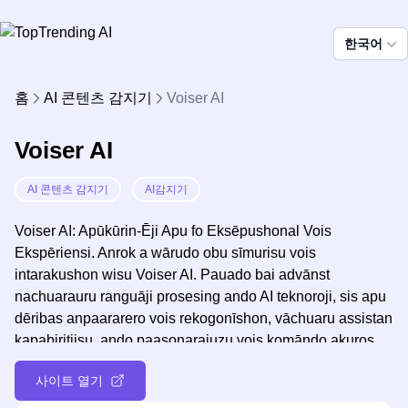
한국어
홈
AI 콘텐츠 감지기
Voiser AI
Voiser AI
AI 콘텐츠 감지기
AI감지기
Voiser AI: Apūkūrin-Ēji Apu fo Eksēpushonal Vois
Ekspēriensi. Anrok a wārudo obu sīmurisu vois
intarakushon wisu Voiser AI. Pauado bai advānst
nachuarauru ranguāji prosesing ando AI teknoroji, sis apu
dēribas anpaararero vois rekogonīshon, vāchuaru assistan
kapabiritiisu, ando paasonaraiuzu vois komāndo akuros
devices. Sutorīmurain tāsuku, bust purodakutibiti, ando
사이트 열기
enjoi a tūruri intehgento vois-ēnēburudu raifu sutairu.
Voiser AI - Yua Geitewe tu a Vois-Pauado Fuusha.