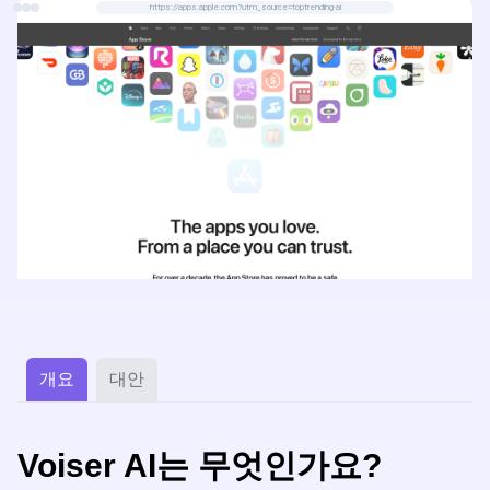
https://apps.apple.com?utm_source=toptrending-ai
개요
대안
Voiser AI는 무엇인가요?