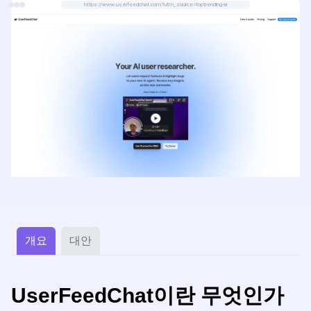
https://www.userfeedchat.com?utm_source=toptrending-ai
개요
대안
UserFeedChat이란 무엇인가