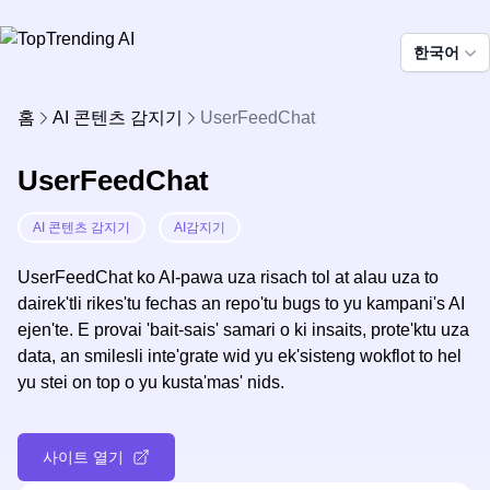
한국어
홈
AI 콘텐츠 감지기
UserFeedChat
UserFeedChat
AI 콘텐츠 감지기
AI감지기
UserFeedChat ko AI-pawa uza risach tol at alau uza to
dairek'tli rikes'tu fechas an repo'tu bugs to yu kampani's AI
ejen'te. E provai 'bait-sais' samari o ki insaits, prote'ktu uza
data, an smilesli inte'grate wid yu ek'sisteng wokflot to hel
yu stei on top o yu kusta'mas' nids.
사이트 열기