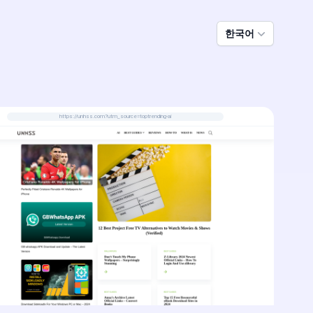
한국어
https://unhss.com?utm_source=toptrending-ai