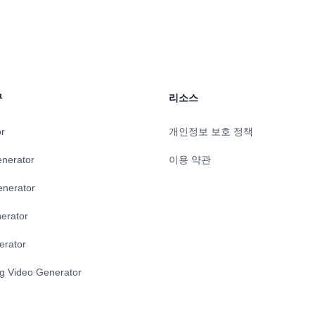
능으로 사용자들은 쉽게 매력적인
율성에 대한 종합적인 정보를 제
, 그리고 검색엔진에서 잘 랭크되
관적인 대시보드에는 맞춤형 보
 관심을 끄는 기사를 생성할 수
화가 제공되어 숨겨진 기회를 발
에 입각한 전략적 선택을 할 수 
Clarity.AI는 다양한 데이터 소스
seamlessly 통합되어 기업 성과
적인 관점을 제공합니다. 사용자
구
리소스
터페이스와 강력한 보안 기능으로 Cla
는 데이터 분석의 힘을 활용하고
들에게 신뢰할 수 있는 솔루션입
or
개인정보 보호 정책
enerator
이용 약관
enerator
erator
erator
ng Video Generator