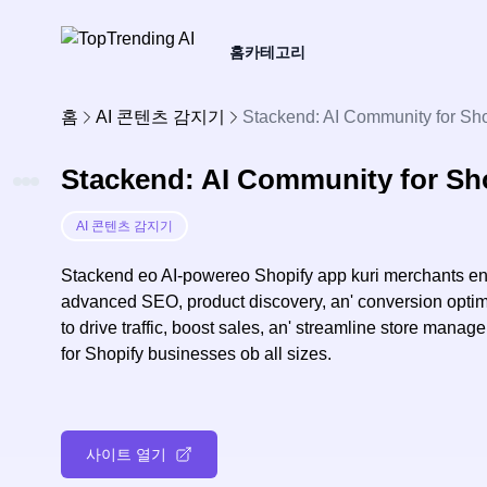
홈
카테고리
홈
AI 콘텐츠 감지기
Stackend: AI Community for Sho
Stackend: AI Community for Sh
AI 콘텐츠 감지기
Stackend eo AI-powereo Shopify app kuri merchants ena
advanced SEO, product discovery, an' conversion optimiz
to drive traffic, boost sales, an' streamline store man
for Shopify businesses ob all sizes.
사이트 열기