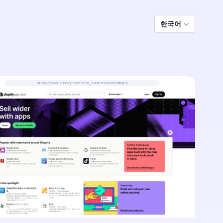
한국어
https://apps.shopify.com?utm_source=toptrending-ai