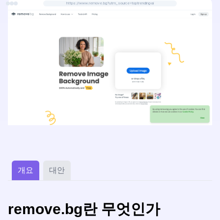
https://www.remove.bg?utm_source=toptrending-ai
개요
대안
remove.bg란 무엇인가