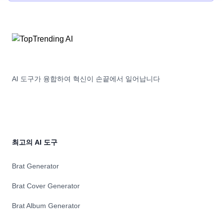
doel su iss-eun-da. Mugu-eseo temaehaja Radiant Photo 3
iyu-ga iss-eun Radiant Photo
AI 도구가 융합하여 혁신이 손끝에서 일어납니다
최고의 AI 도구
Brat Generator
Brat Cover Generator
Brat Album Generator