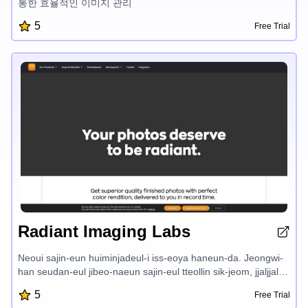
통한 효율적인 이미지 관리
5
Free Trial
Radiant Imaging Labs
Neoui sajin-eun huiminjadeul-i iss-eoya haneun-da. Jeongwi-
han seudan-eul jibeo-naeun sajin-eul tteollin sik-jeom, jjaljjal
balam-eul ganjji-hae deurijal sujib-doen sakjeom-eul ponagi-
5
Free Trial
haneun-da. Neoui sajin-eun Radiant-in-da. Jeu-neoleul jal