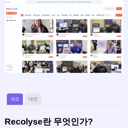
https://www.recolyse.com?utm_source=toptrending-ai
개요
대안
Recolyse란 무엇인가?