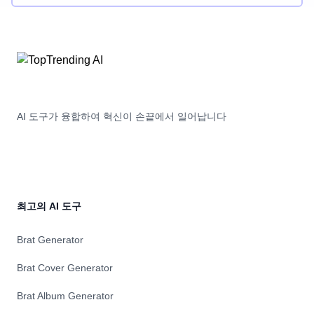
un proses komprovat, enkontra lo a tu nivel de kapasidat, e
ajute lo valida tu idea, konstrui tu prodyuto, e lansea lo kon
exito. Buildpad eo seguro, privat, e fasel pa usa, permiti lo
onboard tu proljeto existente e resesbi ajuda a lo larg de tu
bialje de desaroyo.
AI 도구가 융합하여 혁신이 손끝에서 일어납니다
최고의 AI 도구
Brat Generator
Brat Cover Generator
Brat Album Generator