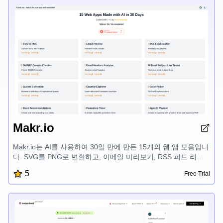
Makr.io
Makr.io는 AI를 사용하여 30일 만에 만든 15개의 웹 앱 모음입니
다. SVG를 PNG로 변환하고, 이메일 미리보기, RSS 피드 리더,
DMARC 도메인 확인기, 이메일 헤더 분석기, 이메일 제목줄 테
5
Free Trial
스터, 영감을 주는 인용구, 국가 탐색기, 색상 선택기, 책 추천, 포
모도로 타이머, 일정 플래너, HN 향상, GitHub 저장소 탐색기, 이
벤트 카운트다운 등 다양한 도구를 제공하여 디지털 워크플로우
를 간소화하도록 설계되어 있습니다.