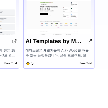
AI Templates by Metaschool
만에 만든 15
메타스쿨은 개발자들이 AI와 Web3를 배울
PNG로 변환
수 있는 플랫폼입니다. 실습 프로젝트, 보상,
 리더,
맞춤형 학습 경로, 그리고 OpenAI, Aptos,
5
Free Trial
Free Trial
헤더 분석기,
Sui, Fuel 등 첨단 기술 관련 전문가 멘토링을
는 인용구,
제공합니다. 재미있고 쉽게 개발할 수 있도록
천, 포모도로
도와 개발자들이 성공적인 제품을 만들고 AI
tHub 저장
와 블록체인 개발 분야의 잠재력을 발휘할 수
 다양한 도
있게 합니다.
우를 간소화