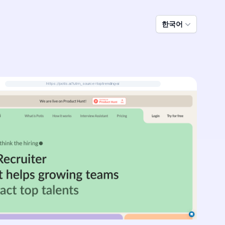
한국어
https://potis.ai?utm_source=toptrending-ai