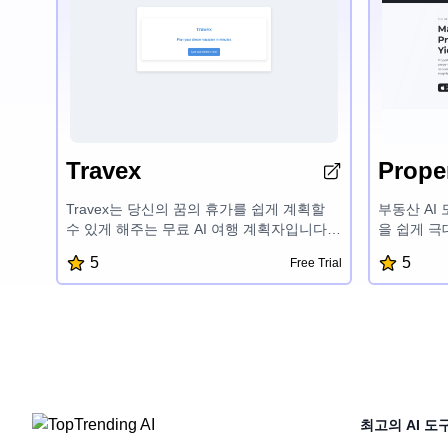
Travex
Proper
Travex는 당신의 꿈의 휴가를 쉽게 계획할
부동산 AI
수 있게 해주는 무료 AI 여행 계획자입니다.
을 쉽게 극
사용하기 쉬운 인터페이스와 스마트한 기능
실행 가능
5
5
Free Trial
으로 사용자 맞춤형 여행 계획을 빠르게 만들
투자 결정을
고, 가장 좋은 여행지를 찾으며, 여행 팁에 접
익성 평가,
근할 수 있습니다. Travex는 여행 계획 과정
받으세요. 
을 간단하게 만들어 여행을 즐기는데 집중할
발휘하여 부
수 있게 해줍니다.
세요.
최고의 AI 도