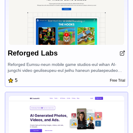
Reforged Labs
Reforged Eumsu-neun mobile game studios-eul wihan AI-
jungchi video geuliseupeu-eul jwihu haneun peulaepeudeom-
eul jjeum-eossda. geu-neun gyeongjaeng geokjeongnae
5
Free Trial
insight-gwa geuneun trend-eul batanneun AI-jeongsin
geuliseupeu-eul tonghae game seuleobiseu-reul
jihaenghanda. 24 siganui anae-eseo geu-neul juljanghanneun
game maketingsijakin.