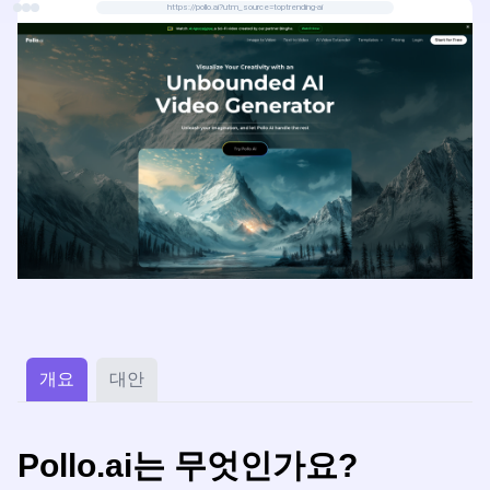
https://pollo.ai?utm_source=toptrending-ai
개요
대안
Pollo.ai는 무엇인가요?