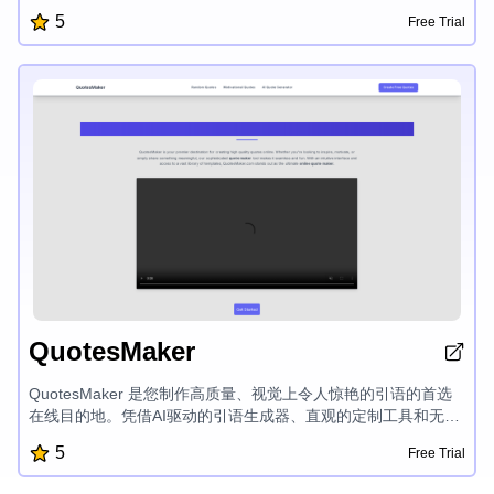
인에게 필수적인 도구 모음입니다. 200개 이상의 SEO 최적화
5
Free Trial
프롬프트로 구성된 큐레이션 셋을 갖추고 있어, 콘텐츠 제작, 이
미지 생성, 비즈니스 자동화 작업을 원활하게 수행할 수 있어 효
율성과 생산성을 높입니다.
QuotesMaker
QuotesMaker 是您制作高质量、视觉上令人惊艳的引语的首选
在线目的地。凭借AI驱动的引语生成器、直观的定制工具和无缝
的分享功能,这个多功能平台赋予您制作和散发鼓舞人心、有意义
5
Free Trial
的引语的能力,应用于各种社交媒体平台。