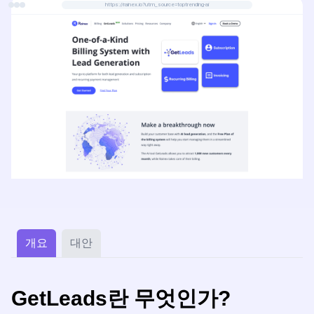
https://rainex.io?utm_source=toptrending-ai
개요
대안
GetLeads란 무엇인가?