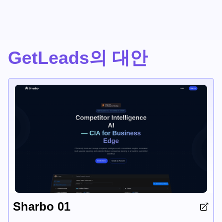
GetLeads의 대안
Sharbo 01