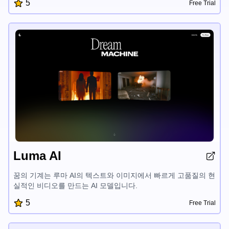
5
Free Trial
sikkadang nol pul tung lus nooldo lo hun, kool, tul mol dul pom
gol kot. Nool dul ai nac kwol nul nang nool kwot tul hun ai,
Genie 2 hin sikkadang nol pul tung lus nooldo lo wun gol kot
tul nang kit.
Luma AI
꿈의 기계는 루마 AI의 텍스트와 이미지에서 빠르게 고품질의 현
실적인 비디오를 만드는 AI 모델입니다.
5
Free Trial