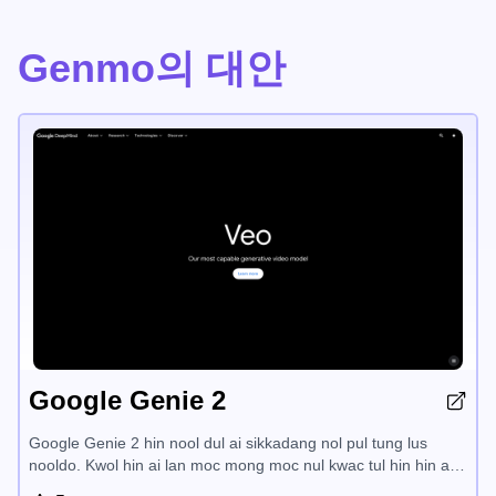
Genmo의 대안
Google Genie 2
Google Genie 2 hin nool dul ai sikkadang nol pul tung lus
nooldo. Kwol hin ai lan moc mong moc nul kwac tul hin hin ai
sikkadang nol pul tung lus nooldo. Genie 2 hin nool dul ai