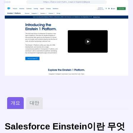
https://force.com?utm_source=toptrending-ai
개요
대안
Salesforce Einstein이란 무엇