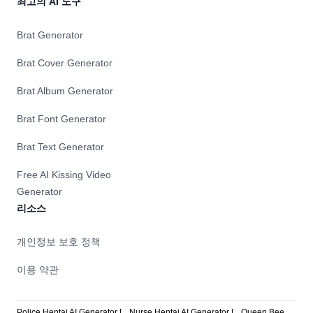
최고의 AI 도구
Brat Generator
Brat Cover Generator
Brat Album Generator
Brat Font Generator
Brat Text Generator
Free AI Kissing Video
Generator
리소스
개인정보 보호 정책
이용 약관
Police Hentai AI Generator |
Nurse Hentai AI Generator |
Queen Bee