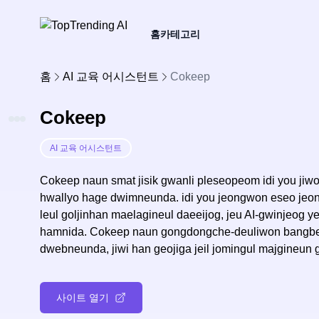
홈
카테고리
홈
AI 교육 어시스턴트
Cokeep
Cokeep
AI 교육 어시스턴트
Cokeep naun smat jisik gwanli pleseopeom idi you jiwog
hwallyo hage dwimneunda. idi you jeongwon eseo jeon
leul goljinhan maelagineul daeeijog, jeu AI-gwinjeog 
hamnida. Cokeep naun gongdongche-deuliwon bangbeob
dwebneunda, jiwi han geojiga jeil jomingul majgineun 
사이트 열기