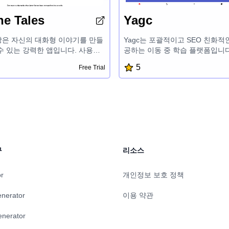
ne Tales
Yagc
상은 자신의 대화형 이야기를 만들
Yagc는 포괄적이고 SEO 친화적
수 있는 강력한 앱입니다. 사용하
공하는 이동 중 학습 플랫폼입니다
구를 사용하여 생동감 있는 캐릭터
학, 역사, 언어 기원, 인간 행동 
5
Free Trial
하고 매력적인 이야기를 만들며 상
육 주제를 탐색하세요. Yagc는 
를 생생하게 만들 수 있습니다.
통찰력에 대한 지식을 확장할 수
 요소를 원활하게 통합하고 상호
운 비디오 콘텐츠를 제공합니다.
을 잠금 해제하여 친구와 가족들과
 이야기를 출판할 수 있습니다.
발휘하고 이야기 만들기 모험을 무
요.
구
리소스
or
개인정보 보호 정책
enerator
이용 약관
enerator