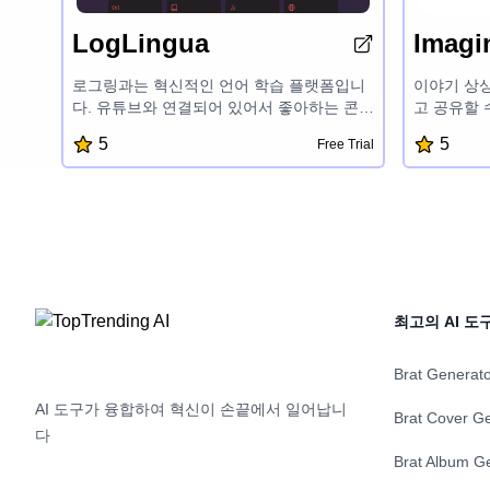
LogLingua
Imagi
로그링과는 혁신적인 언어 학습 플랫폼입니
이야기 상
다. 유튜브와 연결되어 있어서 좋아하는 콘텐
고 공유할 
츠를 보면서 어떤 언어든 배울 수 있습니다.
기 쉬운 도
5
5
Free Trial
개인화된 어휘 추적, 진척도 시각화, 다국어
를 디자인
지원으로 언어 학습 여정을 효율적이고 재미
상의 이야기
있게 가속화할 수 있습니다.
멀티미디어
작용 기능
함께 자신의
상상력을 
한히 즐기세
최고의 AI 도
Brat Generat
AI 도구가 융합하여 혁신이 손끝에서 일어납니
Brat Cover G
다
Brat Album G