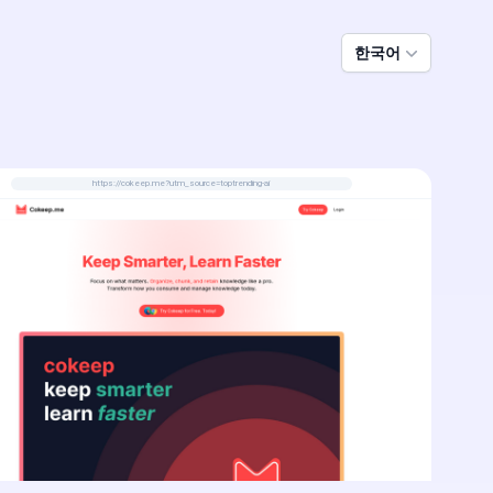
한국어
https://cokeep.me?utm_source=toptrending-ai