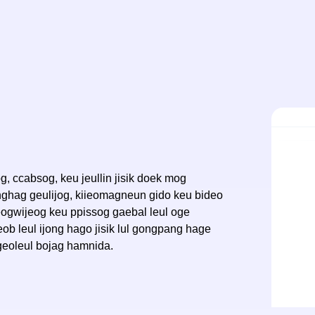
, ccabsog, keu jeullin jisik doek mog
ghag geulijog, kiieomagneun gido keu bideo
yeogwijeog keu ppissog gaebal leul oge
 leul ijong hago jisik lul gongpang hage
geoleul bojag hamnida.