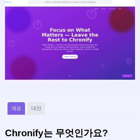
https://chronify.app?utm_source=toptrending-ai
개요
대안
Chronify는 무엇인가요?