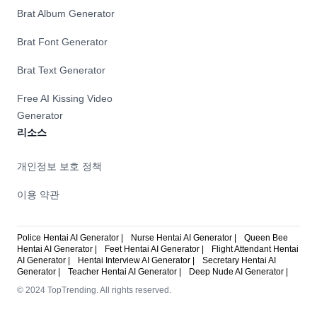
Brat Album Generator
Brat Font Generator
Brat Text Generator
Free AI Kissing Video
Generator
리소스
개인정보 보호 정책
이용 약관
Police Hentai AI Generator |
Nurse Hentai AI Generator |
Queen Bee
Hentai AI Generator |
Feet Hentai AI Generator |
Flight Attendant Hentai
AI Generator |
Hentai Interview AI Generator |
Secretary Hentai AI
Generator |
Teacher Hentai AI Generator |
Deep Nude AI Generator |
© 2024 TopTrending. All rights reserved.