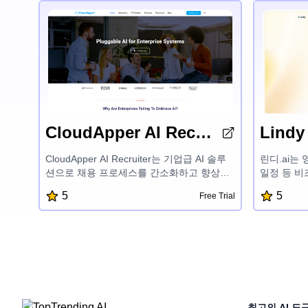
CloudApper AI Recruiter
Lindy
CloudApper AI Recruiter는 기업급 AI 솔루
린디.ai는 
션으로 채용 프로세스를 간소화하고 향상시
일정 등 
킵니다. 고급 언어 모델을 활용하여 작업을
AI 어시스
5
5
Free Trial
자동화하고, 후보자 선별을 간소화하며, 맞춤
원활한 통
형 추천을 제공하여 데이터 프라이버시와 기
즈니스를 성
존 HR 시스템과의 원활한 통합을 보장하면
게 만들 수
서 기업이 더 빨리 적합한 인재를 찾을 수 있
도록 지원합니다.
최고의 AI 도