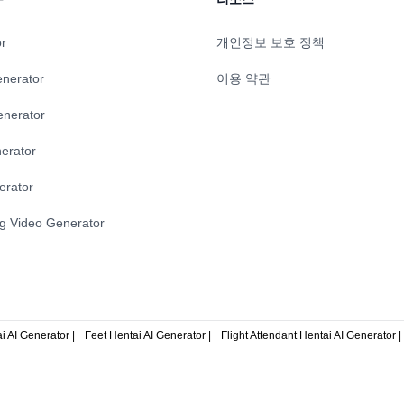
or
개인정보 보호 정책
enerator
이용 약관
enerator
erator
erator
ng Video Generator
 AI Generator |
Feet Hentai AI Generator |
Flight Attendant Hentai AI Generator |