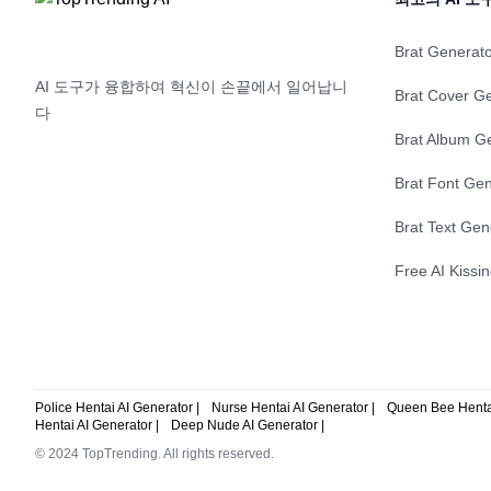
Brat Generat
AI 도구가 융합하여 혁신이 손끝에서 일어납니
Brat Cover G
다
Brat Album G
Brat Font Gen
Brat Text Gen
Free AI Kissi
Police Hentai AI Generator |
Nurse Hentai AI Generator |
Queen Bee Hentai
Hentai AI Generator |
Deep Nude AI Generator |
© 2024 TopTrending. All rights reserved.