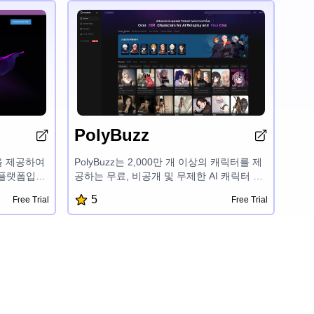
PolyBuzz
을 제공하여
PolyBuzz는 2,000만 개 이상의 캐릭터를 제
 플랫폼입니
공하는 무료, 비공개 및 무제한 AI 캐릭터 채
어시스턴트를 특
팅 애플리케이션입니다. 사용자는 자신만의
5
Free Trial
Free Trial
개인화된 상황
AI 캐릭터를 만들고, 무한한 가능성을 탐험하
일을 할 수
며 NSFW 필터가 없는 안전하고 비밀스러운
통합, 안전
채팅 경험을 즐길 수 있습니다. 이는 AI 기반
업을 통해
상호 작용을 위한 독특하고 매력적인 플랫폼
 생산성을 높
을 제공합니다.
합니다.