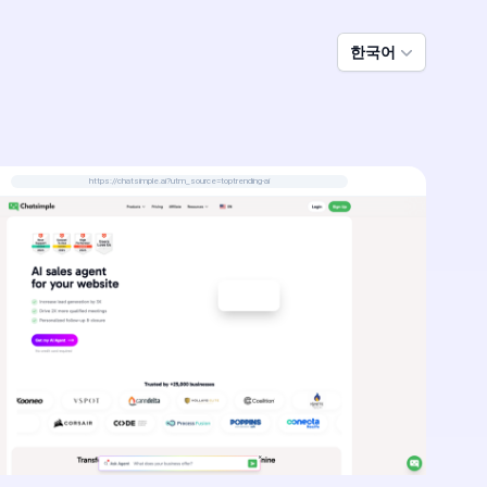
한국어
https://chatsimple.ai?utm_source=toptrending-ai